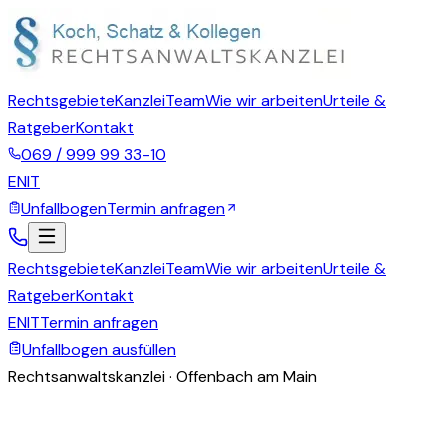
Rechtsgebiete
Kanzlei
Team
Wie wir arbeiten
Urteile &
Ratgeber
Kontakt
069 / 999 99 33-10
EN
IT
Unfallbogen
Termin anfragen
Rechtsgebiete
Kanzlei
Team
Wie wir arbeiten
Urteile &
Ratgeber
Kontakt
EN
IT
Termin anfragen
Unfallbogen ausfüllen
Rechtsanwaltskanzlei · Offenbach am Main